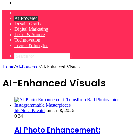
Search
for
Home
Ai-Powered
Desain Grafis
Digital Marketing
Learn & Source
Technovation
Trends & Insights
Search
for
Home
/
Ai-Powered
/
AI-Enhanced Visuals
AI-Enhanced Visuals
IdeNusa Kreatif
Januari 8, 2026
0
34
AI Photo Enhancement: