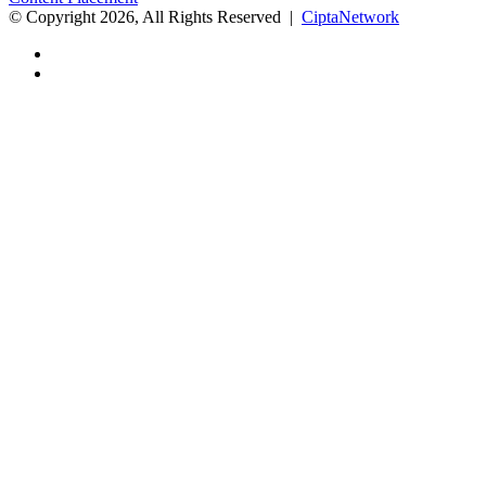
© Copyright 2026, All Rights Reserved |
CiptaNetwork
Facebook
Instagram
Back
to
top
button