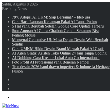
Sabtu, Agustus 8 2026
Breaking News
79% Adopsi AI UKM: Siap Bersaing? – IdeNusa
Cara Baca Laporan Keuangan Pakai AI Tanpa Pusing
5 Hal yang Berubah Setelah Google Core Update Terbaru
Stop Anggap AI Cuma Chatbot: Gemini Sekarang Bisa
Pegang Mouse
Mengenal Generative UI: Masa Depan Desain Web Berubah
Sendiri
Cara UMKM Bikin Desain Brand Mewah Pakai AI Gratis
AI Agen Gratis: Asisten Toko Online 24 Jam Tanpa Coding
AI Dubbing: Cara Kreator Lokal Auto Go International
Foto Profil AI Profesional yang Beneran Nempel
Tren desain 2026 hand drawn imperfect & Indonesia Heritage
Fusion
Sidebar
Random
Article
Log
In
Menu