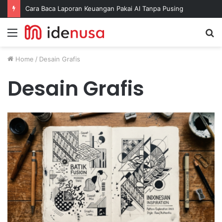
Cara Baca Laporan Keuangan Pakai AI Tanpa Pusing
Menu
S
fo
Home
/
Desain Grafis
Desain Grafis