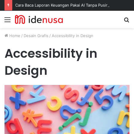
Cara Baca Laporan Keuangan Pakai AI Tanpa Pusing
Menu
S
fo
Home
/
Desain Grafis
/
Accessibility in Design
Accessibility in
Design