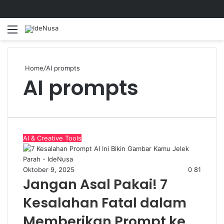
Menu
S
fo
Home
/
AI prompts
AI prompts
AI & Creative Tools
Oktober 9, 2025
0
81
Jangan Asal Pakai! 7
Kesalahan Fatal dalam
Memberikan Prompt ke