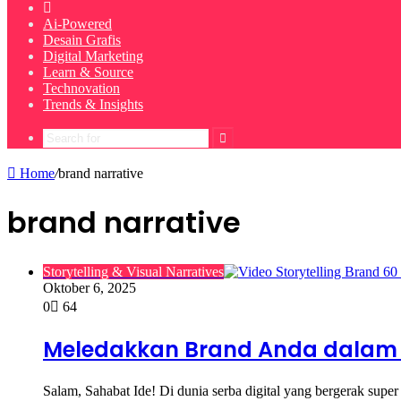
Home
Ai-Powered
Desain Grafis
Digital Marketing
Learn & Source
Technovation
Trends & Insights
Search
for
Home
/
brand narrative
brand narrative
Storytelling & Visual Narratives
Oktober 6, 2025
0
64
Meledakkan Brand Anda dalam 60
Salam, Sahabat Ide! Di dunia serba digital yang bergerak super