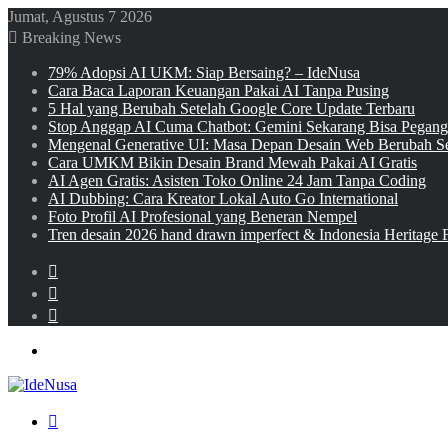
Jumat, Agustus 7 2026
Breaking News
79% Adopsi AI UKM: Siap Bersaing? – IdeNusa
Cara Baca Laporan Keuangan Pakai AI Tanpa Pusing
5 Hal yang Berubah Setelah Google Core Update Terbaru
Stop Anggap AI Cuma Chatbot: Gemini Sekarang Bisa Pegan
Mengenal Generative UI: Masa Depan Desain Web Berubah Se
Cara UMKM Bikin Desain Brand Mewah Pakai AI Gratis
AI Agen Gratis: Asisten Toko Online 24 Jam Tanpa Coding
AI Dubbing: Cara Kreator Lokal Auto Go International
Foto Profil AI Profesional yang Beneran Nempel
Tren desain 2026 hand drawn imperfect & Indonesia Heritage 
Sidebar
Random
Article
Log
In
Menu
Search
for