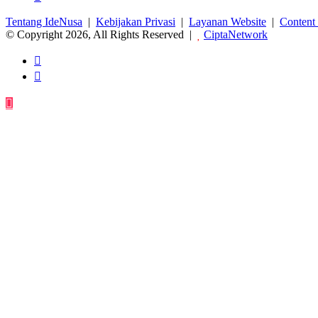
Tentang IdeNusa
|
Kebijakan Privasi
|
Layanan Website
|
Content
© Copyright 2026, All Rights Reserved |
CiptaNetwork
Facebook
Instagram
Back
to
top
button