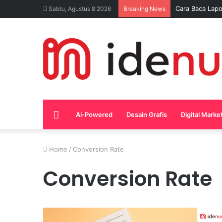
Cara Baca Lapo
Sabtu, Agustus 8 2026
Breaking News
Home
Ai-Powered
Desain Grafis
Digital Marke
Home
/
Conversion Rate
Conversion Rate