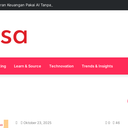
ran Keuangan Pakai AI Tanpa Pusing
ting
Learn & Source
Technovation
Trends & Insights
Oktober 23, 2025
0
46