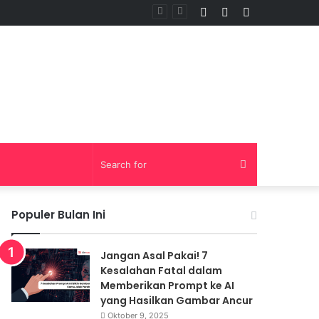
Log
Random
Sidebar
In
Article
Search
for
Populer Bulan Ini
Jangan Asal Pakai! 7
Kesalahan Fatal dalam
Memberikan Prompt ke AI
yang Hasilkan Gambar Ancur
Oktober 9, 2025