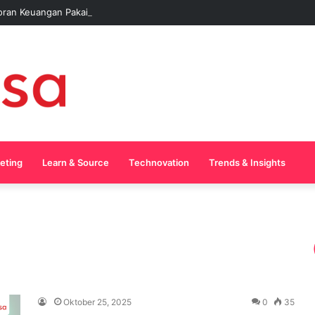
oran Keuangan Pakai AI Tanpa Pusing
keting
Learn & Source
Technovation
Trends & Insights
Oktober 25, 2025
0
35