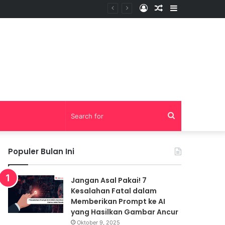
Log
Random
Sidebar
In
Article
Search
for
Populer Bulan Ini
Jangan Asal Pakai! 7
Kesalahan Fatal dalam
Memberikan Prompt ke AI
yang Hasilkan Gambar Ancur
Oktober 9, 2025