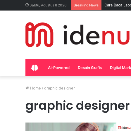
Cara Baca Lap
Sabtu, Agustus 8 2026
Breaking News
Home
Ai-Powered
Desain Grafis
Digital Mar
Home
/
graphic designer
graphic designer