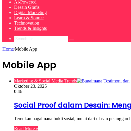
Ai-Powered
Desain Grafis
Digital Marketing
Learn & Source
Technovation
Trends & Insights
Search
for
Home
/
Mobile App
Mobile App
Marketing & Social Media Trends
Oktober 23, 2025
0
46
Social Proof dalam Desain: Meng
Temukan bagaimana bukti sosial, mulai dari ulasan pelanggan
Read More »