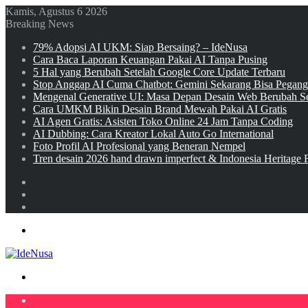
Kamis, Agustus 6 2026
Breaking News
79% Adopsi AI UKM: Siap Bersaing? – IdeNusa
Cara Baca Laporan Keuangan Pakai AI Tanpa Pusing
5 Hal yang Berubah Setelah Google Core Update Terbaru
Stop Anggap AI Cuma Chatbot: Gemini Sekarang Bisa Pegan
Mengenal Generative UI: Masa Depan Desain Web Berubah Se
Cara UMKM Bikin Desain Brand Mewah Pakai AI Gratis
AI Agen Gratis: Asisten Toko Online 24 Jam Tanpa Coding
AI Dubbing: Cara Kreator Lokal Auto Go International
Foto Profil AI Profesional yang Beneran Nempel
Tren desain 2026 hand drawn imperfect & Indonesia Heritage 
Sidebar
Random
Article
Log
In
Menu
Search
for
Home