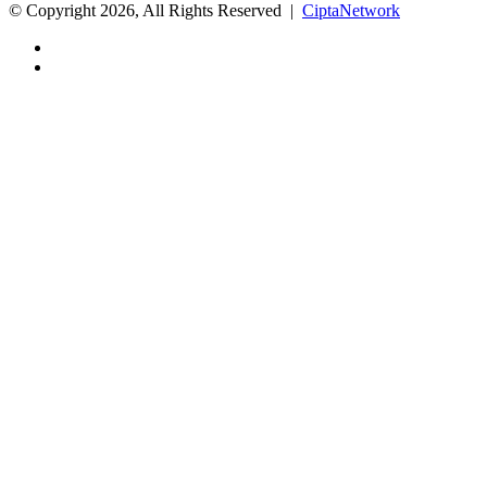
© Copyright 2026, All Rights Reserved |
CiptaNetwork
Facebook
Instagram
Back
to
top
button