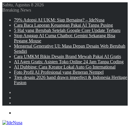
Sabtu, Agustus 8 2026
Breaking News
79% Adopsi AI UKM: Siap Bersaing? – IdeNusa
Cara Baca Laporan Keuangan Pakai AI Tanpa Pusing
5 Hal yang Berubah Setelah Google Core Update Terbaru
Stop Anggap AI Cuma Chatbot: Gemini Sekarang Bisa
Pegang Mouse
Mengenal Generative UI: Masa Depan Desain Web Berubah
Sendiri
Cara UMKM Bikin Desain Brand Mewah Pakai AI Gratis
AI Agen Gratis: Asisten Toko Online 24 Jam Tanpa Coding
AI Dubbing: Cara Kreator Lokal Auto Go International
Foto Profil AI Profesional yang Beneran Nempel
Tren desain 2026 hand drawn imperfect & Indonesia Heritage
Fusion
Sidebar
Random
Article
Log
In
Menu