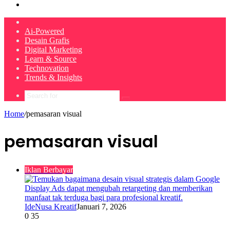
Search
for
Home
Ai-Powered
Desain Grafis
Digital Marketing
Learn & Source
Technovation
Trends & Insights
Search
for
Home
/
pemasaran visual
pemasaran visual
Iklan Berbayar
IdeNusa Kreatif
Januari 7, 2026
0
35