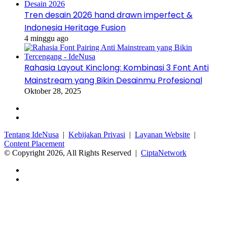
Tren desain 2026 hand drawn imperfect &
Indonesia Heritage Fusion
4 minggu ago
Rahasia Layout Kinclong: Kombinasi 3 Font Anti
Mainstream yang Bikin Desainmu Profesional
Oktober 28, 2025
Facebook
Instagram
Tentang IdeNusa
|
Kebijakan Privasi
|
Layanan Website
|
Content Placement
© Copyright 2026, All Rights Reserved |
CiptaNetwork
Facebook
Instagram
Back
to
top
button