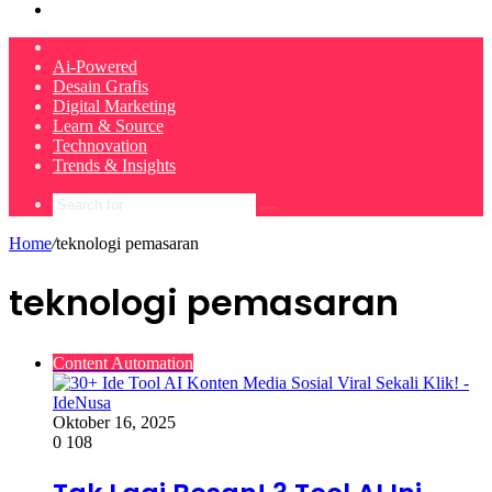
Search
for
Home
Ai-Powered
Desain Grafis
Digital Marketing
Learn & Source
Technovation
Trends & Insights
Search
for
Home
/
teknologi pemasaran
teknologi pemasaran
Content Automation
Oktober 16, 2025
0
108