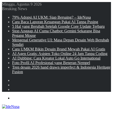
Minggu, Agustus 9 2026
Breaking News
79% Adopsi AI UKM: Siap Bersaing? – IdeNusa
Cara Baca Laporan Keuangan Pakai AI Tanpa Pusing
5 Hal yang Berubah Setelah Google Core Update Terbaru
Stop Anggap AI Cuma Chatbot: Gemini Sekarang Bisa
Pegang Mouse
Mengenal Generative UI: Masa Depan Desain Web Berubah
Sendiri
Cara UMKM Bikin Desain Brand Mewah Pakai AI Gratis
AI Agen Gratis: Asisten Toko Online 24 Jam Tanpa Coding
AI Dubbing: Cara Kreator Lokal Auto Go International
Foto Profil AI Profesional yang Beneran Nempel
Tren desain 2026 hand drawn imperfect & Indonesia Heritage
Fusion
Sidebar
Random
Article
Log
In
Menu