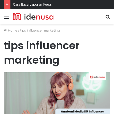
Cara Baca Laporan Keuangan Pakai AI Tanpa Pusing
Menu
S
fo
Home
/
tips influencer marketing
tips influencer
marketing