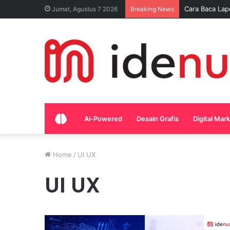
Cara Baca Lap
Jumat, Agustus 7 2026
Breaking News
Home
Ai-Powered
Desain Grafis
Digital Mar
Home
/
UI UX
UI UX