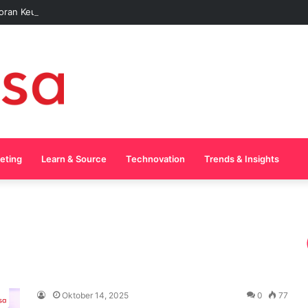
oran Keuangan Pakai AI Tanpa Pusing
keting
Learn & Source
Technovation
Trends & Insights
Oktober 14, 2025
0
77