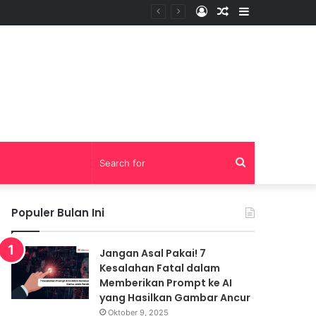
Log
Random
Sidebar
In
Article
Search
for
Populer Bulan Ini
Jangan Asal Pakai! 7
Kesalahan Fatal dalam
Memberikan Prompt ke AI
yang Hasilkan Gambar Ancur
Oktober 9, 2025