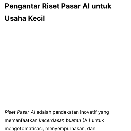
Pengantar Riset Pasar AI untuk
Usaha Kecil
Riset Pasar AI
adalah pendekatan inovatif yang
memanfaatkan
kecerdasan buatan
(AI) untuk
mengotomatisasi, menyempurnakan, dan