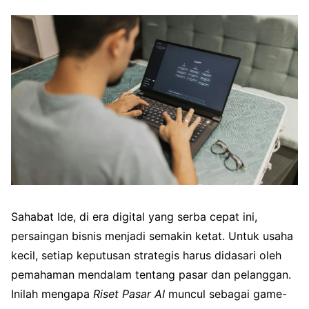
Sahabat Ide, di era digital yang serba cepat ini,
persaingan bisnis menjadi semakin ketat. Untuk usaha
kecil, setiap keputusan strategis harus didasari oleh
pemahaman mendalam tentang pasar dan pelanggan.
Inilah mengapa
Riset Pasar AI
muncul sebagai game-