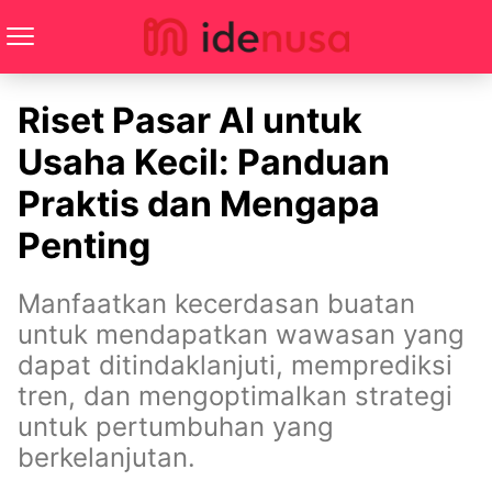
Riset Pasar AI untuk
Usaha Kecil: Panduan
Praktis dan Mengapa
Penting
Manfaatkan kecerdasan buatan
untuk mendapatkan wawasan yang
dapat ditindaklanjuti, memprediksi
tren, dan mengoptimalkan strategi
untuk pertumbuhan yang
berkelanjutan.