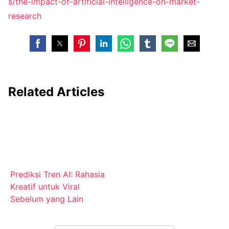
s/the-impact-of-artificial-intelligence-on-market-
research
Related Articles
Prediksi Tren AI: Rahasia
Kreatif untuk Viral
Sebelum yang Lain