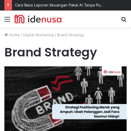
Cara Baca Laporan Keuangan Pakai AI Tanpa Pusing
Menu
S
fo
Home
/
Digital Marketing
/
Brand Strategy
Brand Strategy