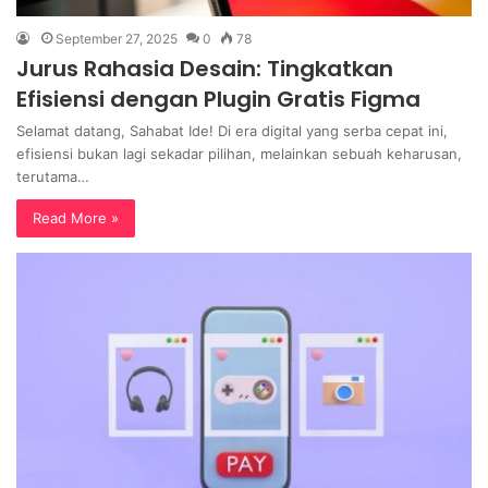
September 27, 2025
0
78
Jurus Rahasia Desain: Tingkatkan
Efisiensi dengan Plugin Gratis Figma
Selamat datang, Sahabat Ide! Di era digital yang serba cepat ini,
efisiensi bukan lagi sekadar pilihan, melainkan sebuah keharusan,
terutama…
Read More »