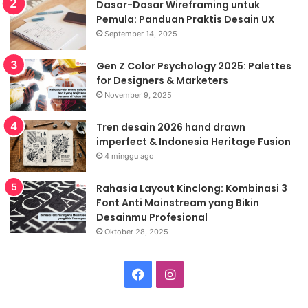
Dasar-Dasar Wireframing untuk
Pemula: Panduan Praktis Desain UX
September 14, 2025
Gen Z Color Psychology 2025: Palettes
for Designers & Marketers
November 9, 2025
Tren desain 2026 hand drawn
imperfect & Indonesia Heritage Fusion
4 minggu ago
Rahasia Layout Kinclong: Kombinasi 3
Font Anti Mainstream yang Bikin
Desainmu Profesional
Oktober 28, 2025
Facebook
Instagram