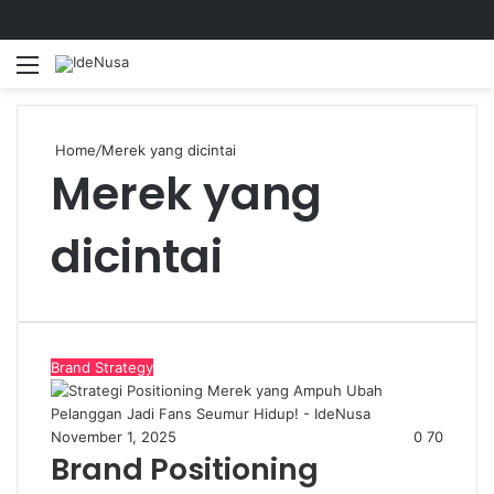
Menu
S
fo
Home
/
Merek yang dicintai
Merek yang
dicintai
Brand Strategy
November 1, 2025
0
70
Brand Positioning