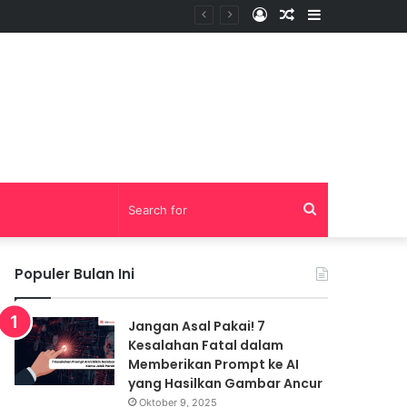
Log
Random
Sidebar
In
Article
Search
for
Populer Bulan Ini
Jangan Asal Pakai! 7
Kesalahan Fatal dalam
Memberikan Prompt ke AI
yang Hasilkan Gambar Ancur
Oktober 9, 2025