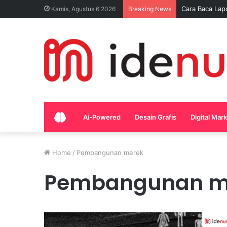
Cara Baca Lap
Kamis, Agustus 6 2026
Breaking News
Home
Ai-Powered
Desain Grafis
Digital Mar
Home
/
Pembangunan merek
Pembangunan m