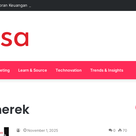
oran Keuangan Pakai AI Tanpa Pusing
keting
Learn & Source
Technovation
Trends & Insights
erek
November 1, 2025
0
70