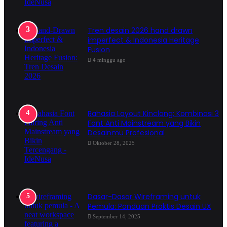
Tren desain 2026 hand drawn
imperfect & Indonesia Heritage
Fusion
4 minggu ago
Rahasia Layout Kinclong: Kombinasi 3
Font Anti Mainstream yang Bikin
Desainmu Profesional
Oktober 28, 2025
Dasar-Dasar Wireframing untuk
Pemula: Panduan Praktis Desain UX
September 14, 2025