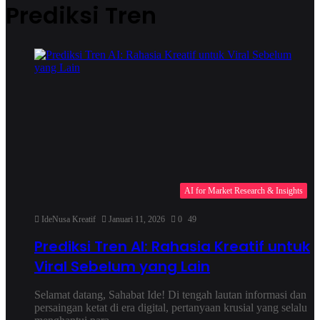
Prediksi Tren
AI for Market Research & Insights
IdeNusa Kreatif
Januari 11, 2026
0
49
Prediksi Tren AI: Rahasia Kreatif untuk
Viral Sebelum yang Lain
Selamat datang, Sahabat Ide! Di tengah lautan informasi dan
persaingan ketat di era digital, pertanyaan krusial yang selalu