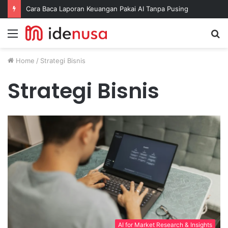
Cara Baca Laporan Keuangan Pakai AI Tanpa Pusing
Menu
S
fo
Home
/
Strategi Bisnis
Strategi Bisnis
AI for Market Research & Insights