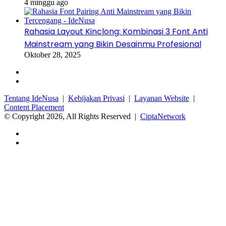
4 minggu ago
Rahasia Layout Kinclong: Kombinasi 3 Font Anti
Mainstream yang Bikin Desainmu Profesional
Oktober 28, 2025
Facebook
Instagram
Tentang IdeNusa
|
Kebijakan Privasi
|
Layanan Website
|
Content Placement
© Copyright 2026, All Rights Reserved |
CiptaNetwork
Facebook
Instagram
Back
to
top
button