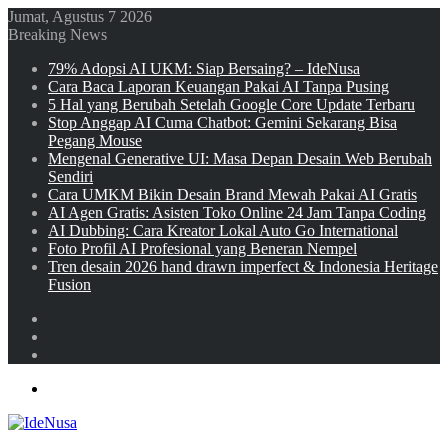
Jumat, Agustus 7 2026
Breaking News
79% Adopsi AI UKM: Siap Bersaing? – IdeNusa
Cara Baca Laporan Keuangan Pakai AI Tanpa Pusing
5 Hal yang Berubah Setelah Google Core Update Terbaru
Stop Anggap AI Cuma Chatbot: Gemini Sekarang Bisa
Pegang Mouse
Mengenal Generative UI: Masa Depan Desain Web Berubah
Sendiri
Cara UMKM Bikin Desain Brand Mewah Pakai AI Gratis
AI Agen Gratis: Asisten Toko Online 24 Jam Tanpa Coding
AI Dubbing: Cara Kreator Lokal Auto Go International
Foto Profil AI Profesional yang Beneran Nempel
Tren desain 2026 hand drawn imperfect & Indonesia Heritage
Fusion
Sidebar
Random
Article
Log
In
Menu