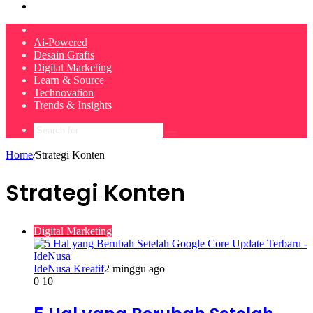
Search
for
Home
Ai-Powered
Desain Grafis
Digital Marketing
Learn & Source
Technovation
Trends & Insights
Search
for
Home
/
Strategi Konten
Strategi Konten
Digital Marketing
IdeNusa Kreatif
2 minggu ago
0
10