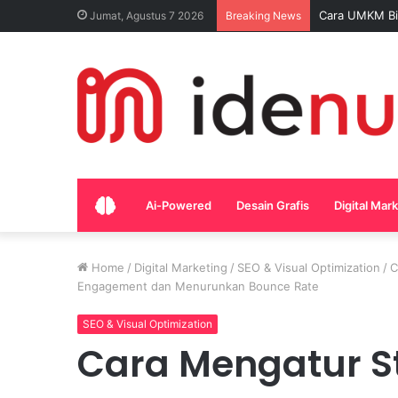
Cara UMKM Bik
Jumat, Agustus 7 2026
Breaking News
Home
Ai-Powered
Desain Grafis
Digital Mar
Home
/
Digital Marketing
/
SEO & Visual Optimization
/
C
Engagement dan Menurunkan Bounce Rate
SEO & Visual Optimization
Cara Mengatur St