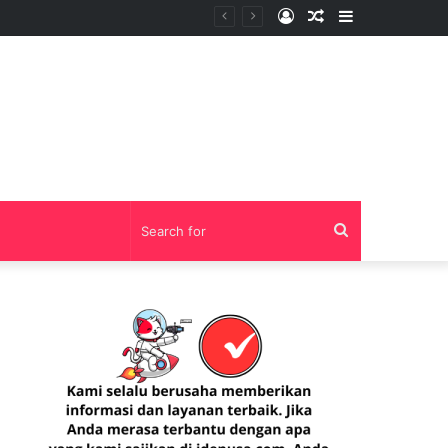
Log
Random
Sidebar
In
Article
Search
for