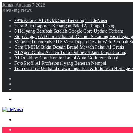
Jumat, Agustus 7 2026
Breaking News
79% Adopsi AI UKM: Siap Bersaing? – IdeNusa
Cara Baca Laporan Keuangan Pakai AI Tanpa Pusing
5 Hal yang Berubah Setelah Google Core Update Terbaru
Stop Anggap AI Cuma Chatbot: Gemini Sekarang Bisa Pegan
Mengenal Generative UI: Masa Depan Desain Web Berubah Se
Cara UMKM Bikin Desain Brand Mewah Pakai AI Gratis
AI Agen Gratis: Asisten Toko Online 24 Jam Tanpa Coding
AI Dubbing: Cara Kreator Lokal Auto Go International
Foto Profil AI Profesional yang Beneran Nempel
Tren desain 2026 hand drawn imperfect & Indonesia Heritage 
Sidebar
Random
Article
Log
In
Menu
Search
for
Home