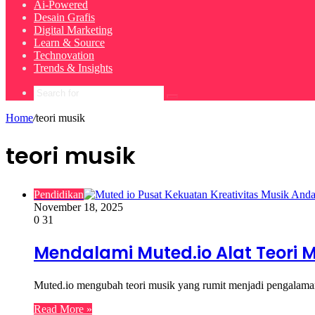
Ai-Powered
Desain Grafis
Digital Marketing
Learn & Source
Technovation
Trends & Insights
Search
for
Home
/
teori musik
teori musik
Pendidikan
November 18, 2025
0
31
Mendalami Muted.io Alat Teori 
Muted.io mengubah teori musik yang rumit menjadi pengalaman 
Read More »