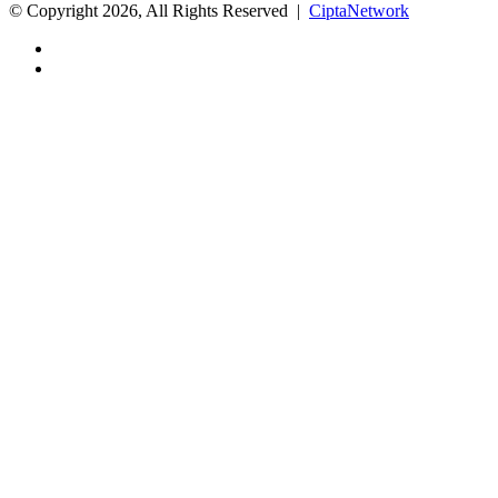
© Copyright 2026, All Rights Reserved |
CiptaNetwork
Facebook
Instagram
Back
to
top
button